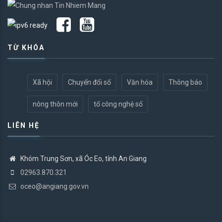
TỪ KHÓA
Xã hội
Chuyển đổi số
Văn hóa
Thông báo
nông thôn mới
tổ công nghệ số
LIÊN HỆ
Khóm Trung Sơn, xã Óc Eo, tỉnh An Giang
02963.870.321
oceo@angiang.gov.vn