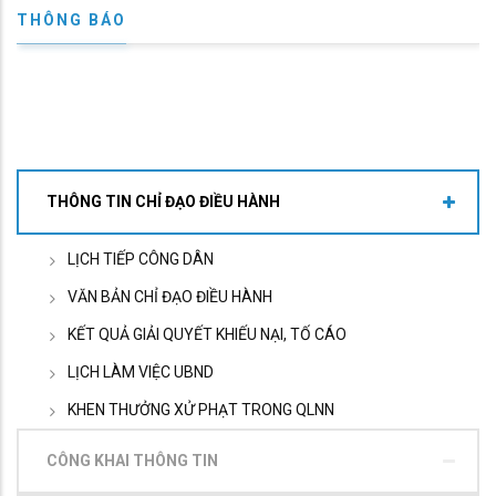
THÔNG BÁO
THÔNG TIN CHỈ ĐẠO ĐIỀU HÀNH
LỊCH TIẾP CÔNG DÂN
VĂN BẢN CHỈ ĐẠO ĐIỀU HÀNH
KẾT QUẢ GIẢI QUYẾT KHIẾU NẠI, TỐ CÁO
LỊCH LÀM VIỆC UBND
KHEN THƯỞNG XỬ PHẠT TRONG QLNN
CÔNG KHAI THÔNG TIN