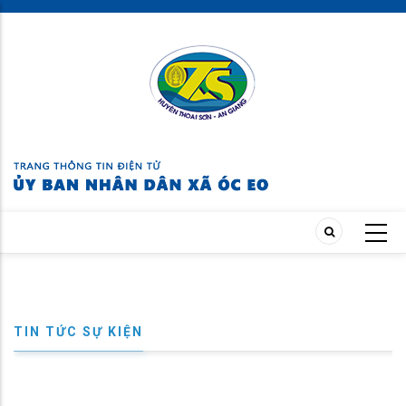
Skip
to
main
content
TIN TỨC SỰ KIỆN