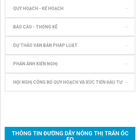
QUY HOẠCH - KẾ HOẠCH
BÁO CÁO - THỐNG KÊ
DỰ THẢO VĂN BẢN PHÁP LUẬT
PHẢN ÁNH KIẾN NGHỊ
HỘI NGHỊ CÔNG BỐ QUY HOẠCH VÀ XÚC TIẾN ĐẦU TƯ
THÔNG TIN ĐƯỜNG DÂY NÓNG THỊ TRẤN ÓC
EO