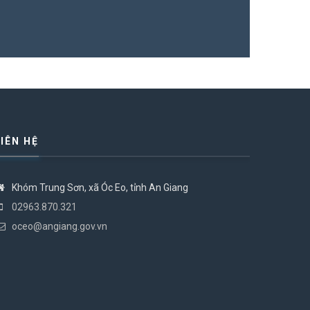
LIÊN HỆ
Khóm Trung Sơn, xã Óc Eo, tỉnh An Giang
02963.870.321
oceo@angiang.gov.vn