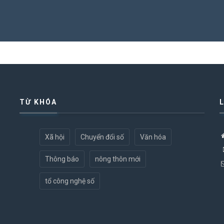
TỪ KHÓA
Xã hội
Chuyển đổi số
Văn hóa
Thông báo
nông thôn mới
tổ công nghệ số