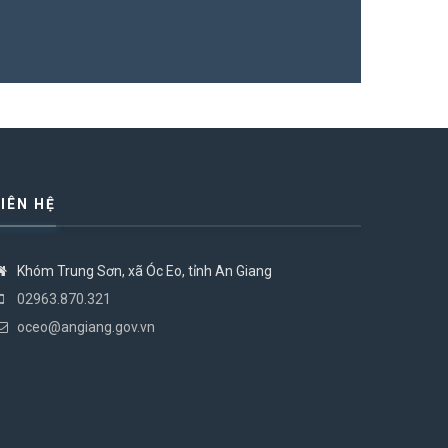
LIÊN HỆ
Khóm Trung Sơn, xã Óc Eo, tỉnh An Giang
02963.870.321
oceo@angiang.gov.vn