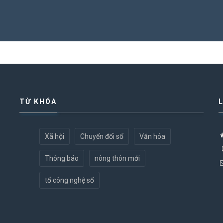
TỪ KHÓA
Xã hội
Chuyển đổi số
Văn hóa
Thông báo
nông thôn mới
tổ công nghệ số