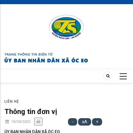
Skip
to
main
content
LIÊN HỆ
Thông tin đơn vị
19/04/2023
-
aA
+
ỦY BAN NHÂN DÂN XÃ ÓC EO