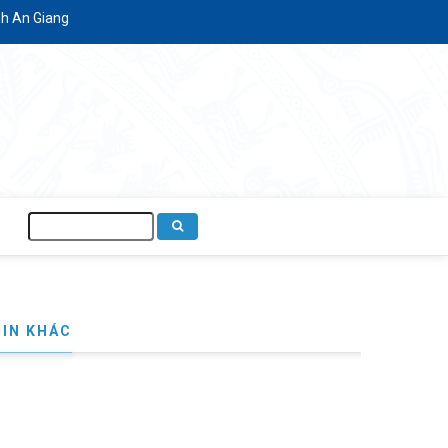
 An Giang
Tìm
kiếm
TIN KHÁC