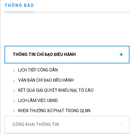
THÔNG BÁO
THÔNG TIN CHỈ ĐẠO ĐIỀU HÀNH
LỊCH TIẾP CÔNG DÂN
VĂN BẢN CHỈ ĐẠO ĐIỀU HÀNH
KẾT QUẢ GIẢI QUYẾT KHIẾU NẠI, TỐ CÁO
LỊCH LÀM VIỆC UBND
KHEN THƯỞNG XỬ PHẠT TRONG QLNN
CÔNG KHAI THÔNG TIN