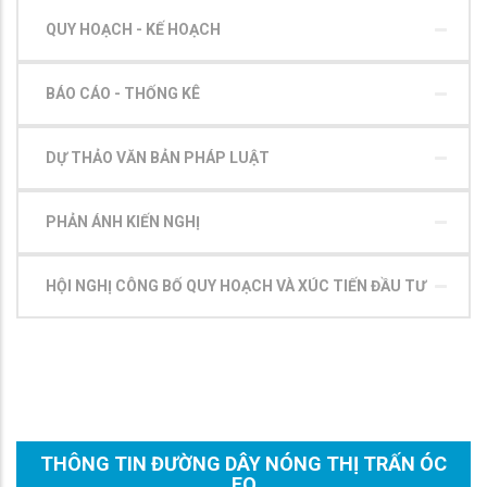
QUY HOẠCH - KẾ HOẠCH
BÁO CÁO - THỐNG KÊ
DỰ THẢO VĂN BẢN PHÁP LUẬT
PHẢN ÁNH KIẾN NGHỊ
HỘI NGHỊ CÔNG BỐ QUY HOẠCH VÀ XÚC TIẾN ĐẦU TƯ
THÔNG TIN ĐƯỜNG DÂY NÓNG THỊ TRẤN ÓC
EO