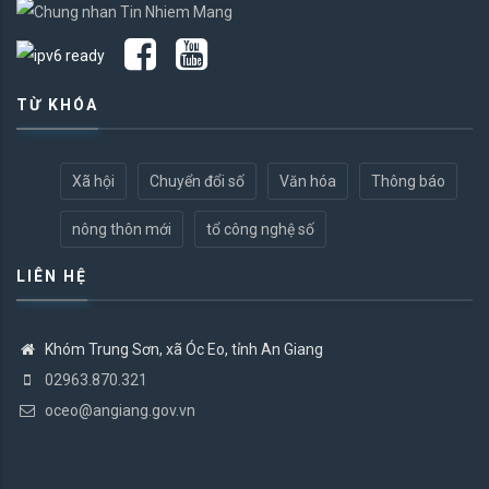
TỪ KHÓA
Xã hội
Chuyển đổi số
Văn hóa
Thông báo
nông thôn mới
tổ công nghệ số
LIÊN HỆ
Khóm Trung Sơn, xã Óc Eo, tỉnh An Giang
02963.870.321
oceo@angiang.gov.vn