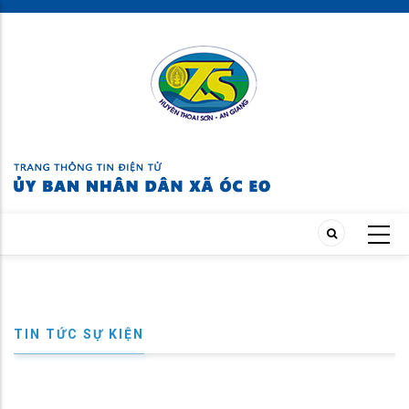
Skip
to
main
content
TIN TỨC SỰ KIỆN